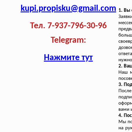
kupi.propisku@gmail.com
1. Вы
Заявк
месс
Тел. 7-937-796-30-96
предв
больш
Telegram:
своев
дозво
ответ
Нажмите тут
нужно
2. Ва
Наш м
посов
3. По
Посл
подпи
оформ
вами 
4. По
Мы по
на ру