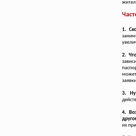
жител
Част
1. Ск
заним
увели
2. Чт
завис
паспор
может
заявки
3. Н
дейст
4. Во
друго
их пр