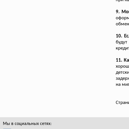
9. Мо
оформ
обмен
10. Е
буду
креди
11. К
хорош
детск
задер
на ми
Стран
Мы в социальных сетях: