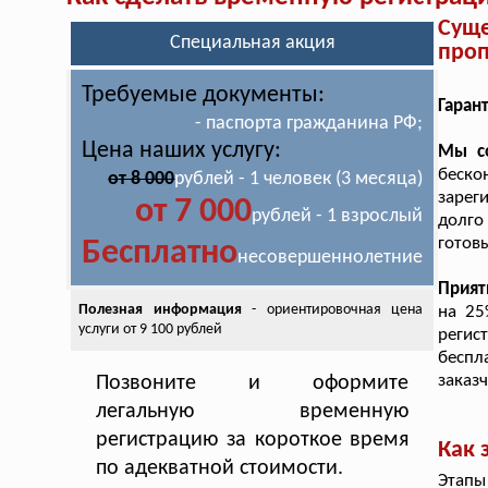
Сущ
Специальная акция
проп
Требуемые документы:
Гарант
- паспорта гражданина РФ;
Цена наших услугу:
Мы с
беск
от 8 000
рублей - 1 человек (3 месяца)
зарег
от 7 000
рублей - 1 взрослый
долго
готовы
Бесплатно
несовершеннолетние
Прият
Полезная информация
- ориентировочная цена
на 25
услуги от 9 100 рублей
регис
беспл
заказч
Позвоните и оформите
легальную временную
регистрацию за короткое время
Как 
по адекватной стоимости.
Этапы