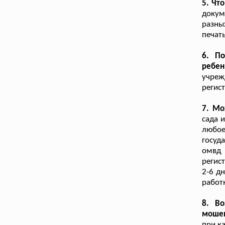
5. Чт
докум
разны
печат
6. П
ребен
учреж
регис
7. Мо
сада 
любо
госуд
омвд
регис
2-6 д
работ
8. В
мошен
при к